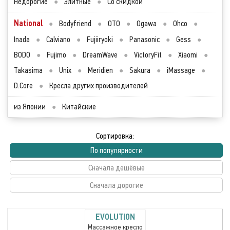
Недорогие
●
Элитные
●
Со скидкой
National
●
Bodyfriend
●
OTO
●
Ogawa
●
Ohco
●
Inada
●
Calviano
●
Fujiiryoki
●
Panasonic
●
Gess
●
BODO
●
Fujimo
●
DreamWave
●
VictoryFit
●
Xiaomi
●
Takasima
●
Unix
●
Meridien
●
Sakura
●
iMassage
●
D.Core
●
Кресла других производителей
из Японии
●
Китайские
Сортировка:
По популярности
Сначала дешёвые
Сначала дорогие
EVOLUTION
Массажное кресло