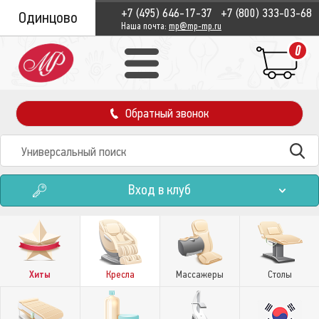
+7 (495) 646-17-37
+7 (800) 333-03-68
Одинцово
Наша почта:
mp@mp-mp.ru
0
Обратный звонок
Вход в клуб
Хиты
Кресла
Массажеры
Столы