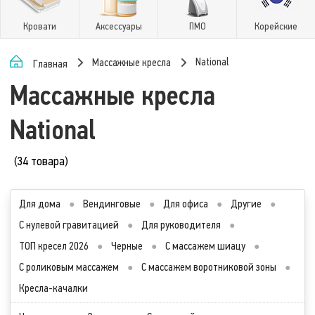
Кровати
Аксессуары
ПМО
Корейские
National
Массажные кресла
Главная
Массажные кресла
National
(34 товара)
Для дома
●
Вендинговые
●
Для офиса
●
Другие
●
С нулевой гравитацией
●
Для руководителя
●
ТОП кресел 2026
●
Черные
●
С массажем шиацу
●
С роликовым массажем
●
С массажем воротниковой зоны
●
Кресла-качалки