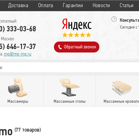
Доставка
Оплата
Гарантии
Новости
Статьи
Консульта
сплатный
0) 333-03-68
Сегодня с
 Москве
5) 646-17-37
Обратный звонок
а:
mp@mp-mp.ru
Массажеры
Массажные столы
Массажные кроват
imo
(77 товаров)