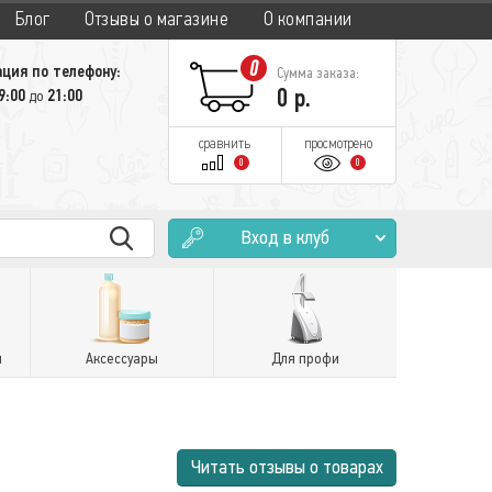
Блог
Отзывы о магазине
О компании
0
ция по телефону:
Сумма заказа:
0
р.
9:00
21:00
до
сравнить
просмотрено
0
0
Вход в клуб
и
Аксессуары
Для профи
Читать отзывы о товарах