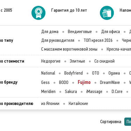
 с 2005
Гарантия до 10 лет
Налож
Для дома
●
Вендинговые
●
Для офиса
●
по типу
Для руководителя
●
ТОП кресел 2026
●
Черн
С массажем воротниковой зоны
●
Кресла-кача
по стоимости
Недорогие
●
Элитные
●
Со скидкой
National
●
Bodyfriend
●
OTO
●
Ogawa
●
по бренду
Fujimo
Gess
●
BODO
●
●
DreamWave
●
V
Meridien
●
Sakura
●
iMassage
●
D.Core
●
по производителю
из Японии
●
Китайские
Сортировка:
По