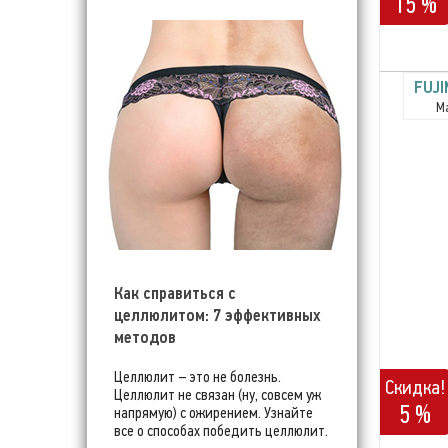
15 %
FUJI
М
Как справиться с
целлюлитом: 7 эффективных
методов
Целлюлит – это не болезнь.
Скидка!
Целлюлит не связан (ну, совсем уж
5 %
напрямую) с ожирением. Узнайте
все о способах победить целлюлит.